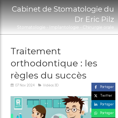
Cabinet de Stomatologie du
Dr Eric Pilz
Stomatologie - Implantologie - Chirurgie orale
Traitement
orthodontique : les
règles du succès
07 Nov 2024
Vidéos 3D
Partager
Twitter
Partager
Partager