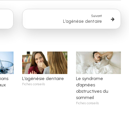
Suivant
L’agénésie dentaire
ions
L’agénésie dentaire
Le syndrome
aux
Fiches conseils
d’apnées
obstructives du
sommeil
Fiches conseils