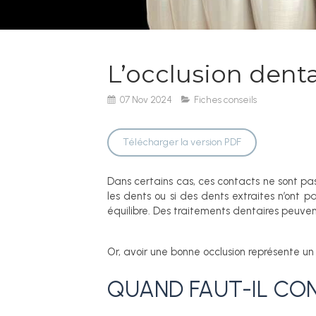
L’occlusion denta
07 Nov 2024
Fiches conseils
Télécharger la version PDF
Dans certains cas, ces contacts ne sont pa
les dents ou si des dents extraites n’ont 
équilibre. Des traitements dentaires peuven
Or, avoir une bonne occlusion représente un
QUAND FAUT-IL CO