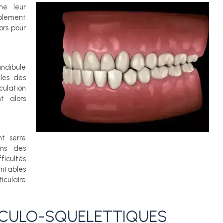
ne leur
blement
ors pour
ndibule
les des
culation
t alors
nt serre
ns des
ficultés
ritables
iculaire
SCULO-SQUELETTIQUES