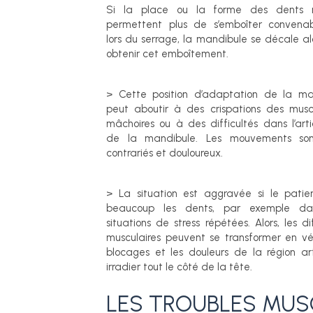
Si la place ou la forme des dents 
permettent plus de s’emboîter convena
lors du serrage, la mandibule se décale al
obtenir cet emboîtement.
> Cette position d’adaptation de la ma
peut aboutir à des crispations des musc
mâchoires ou à des difficultés dans l’arti
de la mandibule. Les mouvements son
contrariés et douloureux.
> La situation est aggravée si le patie
beaucoup les dents, par exemple da
situations de stress répétées. Alors, les dif
musculaires peuvent se transformer en vé
blocages et les douleurs de la région art
irradier tout le côté de la tête.
LES TROUBLES MU