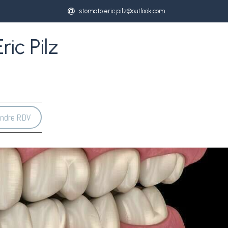
stomato.eric.pilz@outlook.com.
ic Pilz
ndre RDV